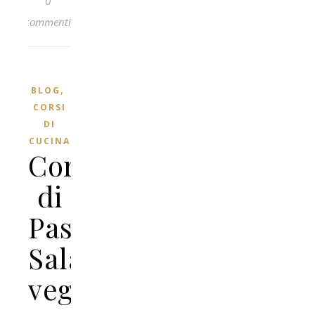
0
commenti
,
BLOG
CORSI
DI
CUCINA
Corso
di
Pasticceria
Salata
veg