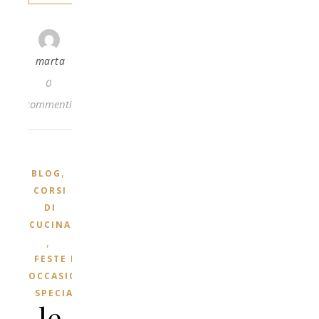
marta
0
commenti
,
BLOG
CORSI
DI
CUCINA
,
FESTE ED
OCCASIONI
SPECIALI
le