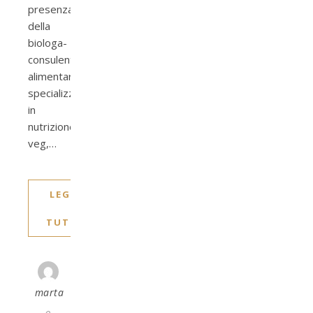
presenza
della
biologa-
consulente
alimentare
specializzata
in
nutrizione
veg,…
LEGGI
TUTTO
marta