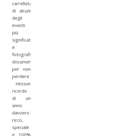
carrellata
di alcuni
degli
eventi
più
significativi,
e
fotograficamente
documentati,
per non
perdere
nessun
ricordo
di un
anno
davvero
ricco,
speciale
e 100%