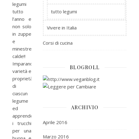
legumi
tutto
tutto legumi
l’anno e
non solo
Vivere in Italia
in zuppe
e
Corsi di cucina
minestre
calde!!
Imparando
BLOGROLL
varietà e
proprietà
di
ciascun
legume
ARCHIVIO
ed
apprendendo
Aprile 2016
i trucchi
per una
Marzo 2016
buona e