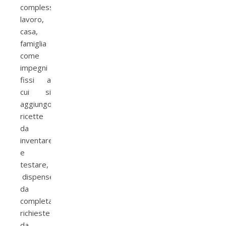
complesso:
lavoro,
casa,
famiglia
come
impegni
fissi a
cui si
aggiungono
ricette
da
inventare
e
testare,
dispense
da
completare,
richieste
da