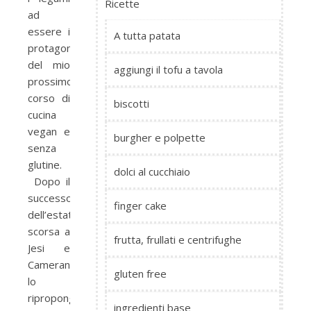
Ricette
ad
essere i
A tutta patata
protagonisti
del mio
aggiungi il tofu a tavola
prossimo
corso di
biscotti
cucina
vegan e
burgher e polpette
senza
glutine.
dolci al cucchiaio
Dopo il
successo
finger cake
dell’estate
scorsa a
frutta, frullati e centrifughe
Jesi e
Camerano,
gluten free
lo
ripropongo
ingredienti base