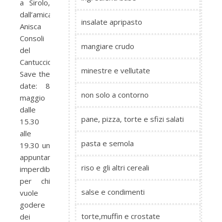
a Sirolo,
dall’amica
insalate apripasto
Anisca
Consoli
mangiare crudo
del
Cantuccio!
minestre e vellutate
Save the
date: 8
non solo a contorno
maggio
dalle
pane, pizza, torte e sfizi salati
15.30
alle
pasta e semola
19.30 un
appuntamento
riso e gli altri cereali
imperdibile
per chi
salse e condimenti
vuole
godere
torte,muffin e crostate
dei