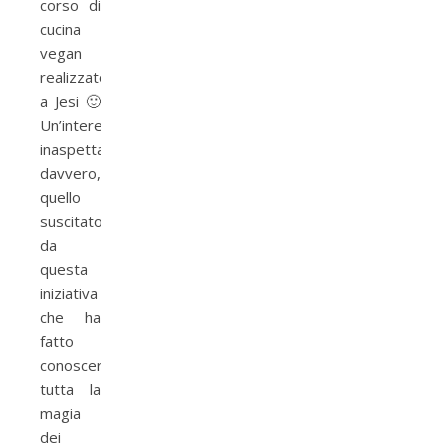
corso di
cucina
vegan
realizzato
a Jesi 🙂
Un’interesse
inaspettato
davvero,
quello
suscitato
da
questa
iniziativa
che ha
fatto
conoscere
tutta la
magia
dei