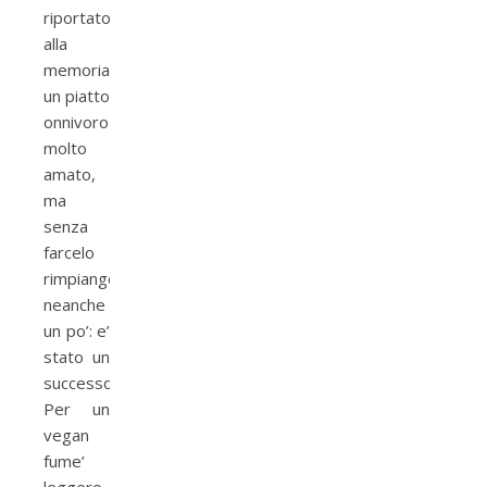
riportato
alla
memoria
un piatto
onnivoro
molto
amato,
ma
senza
farcelo
rimpiangere
neanche
un po’: e’
stato un
successone!!
Per un
vegan
fume’