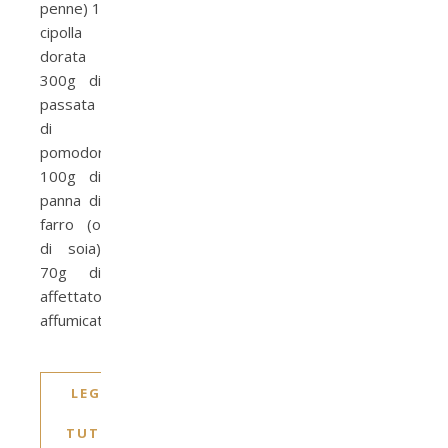
penne) 1
cipolla
dorata
300g di
passata
di
pomodoro
100g di
panna di
farro (o
di soia)
70g di
affettato
affumicato…
LEGGI
TUTTO