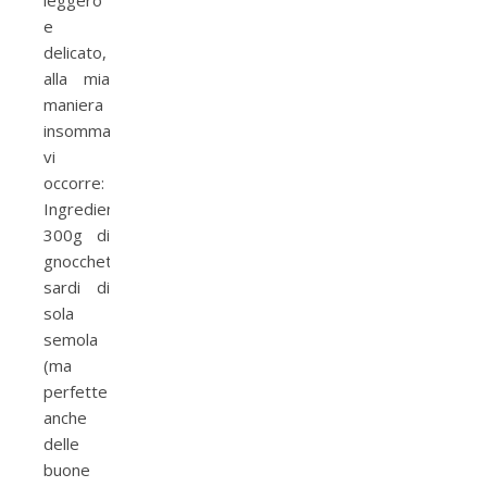
leggero
e
delicato,
alla mia
maniera
insomma,
vi
occorre:
Ingredienti:
300g di
gnocchetti
sardi di
sola
semola
(ma
perfette
anche
delle
buone