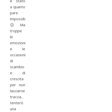
è stato
a quanto
pare
impossibile
😉 Ma
troppe
le
emozioni
e le
occasioni
di
scambio
e di
crescita
per non
lasciarne
traccia…
tenterò
una