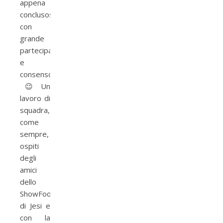
appena
conclusosi
con
grande
partecipazione
e
consenso
😉 Un
lavoro di
squadra,
come
sempre,
ospiti
degli
amici
dello
ShowFood
di Jesi e
con la