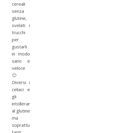
cereali
senza
glutine,
svelati i
trucchi
per
gustarli
in modo
sano e
veloce
🙂
Diversi i
celiaci e
gli
intolleranti
al glutine
ma
soprattutto
tanti