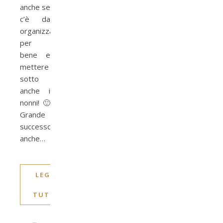
anche se
c’è da
organizzarsi
per
bene e
mettere
sotto
anche i
nonni! 🙂
Grande
successo
anche…
LEGGI
TUTTO