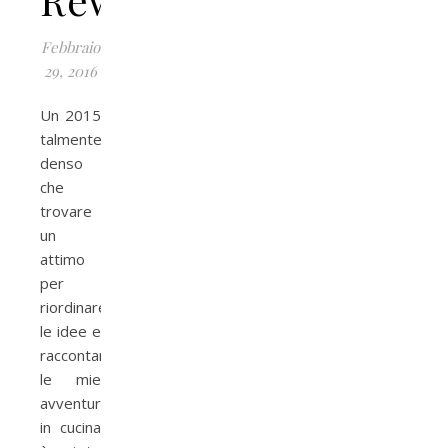
Febbraio
29, 2016
Un 2015
talmente
denso
che
trovare
un
attimo
per
riordinare
le idee e
raccontarmi
le mie
avventure
in cucina