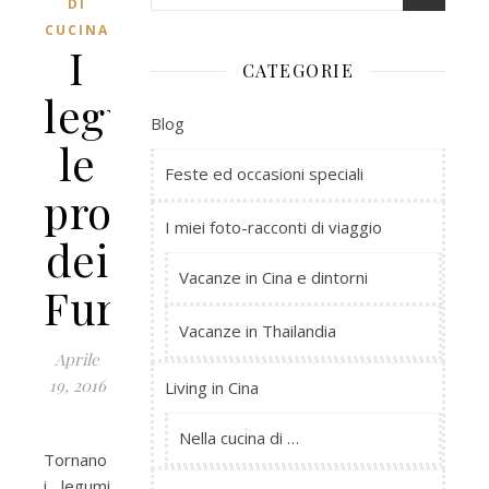
DI
CUCINA
I
CATEGORIE
legumi,
Blog
le
Feste ed occasioni speciali
proteine
I miei foto-racconti di viaggio
dei
Vacanze in Cina e dintorni
Furbi!!
Vacanze in Thailandia
Aprile
19, 2016
Living in Cina
Nella cucina di …
Tornano
i legumi