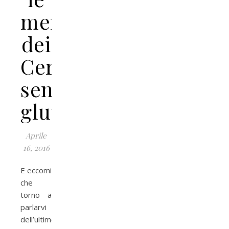
meraviglie
dei
Cereali
senza
glutine
Aprile
16, 2016
E eccomi
che
torno a
parlarvi
dell’ultimo