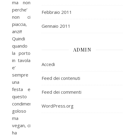
ma non
perche’
Febbraio 2011
non ci
piaccia,
Gennaio 2011
anzi!!
Quindi
quando
ADMIN
la porto
in tavola
Accedi
e’
sempre
Feed dei contenuti
una
festa e
Feed dei commenti
questo
condimento
WordPress.org
goloso
ma
vegan, ci
ha