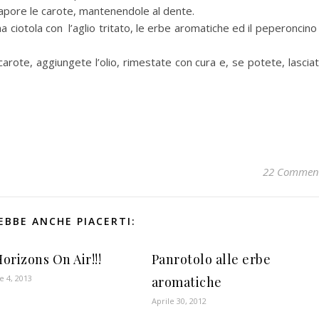
apore le carote, mantenendole al dente.
na ciotola con l’aglio tritato, le erbe aromatiche ed il peperoncino
arote, aggiungete l’olio, rimestate con cura e, se potete, lascia
22 Commen
EBBE ANCHE PIACERTI:
orizons On Air!!!
Panrotolo alle erbe
 4, 2013
aromatiche
Aprile 30, 2012