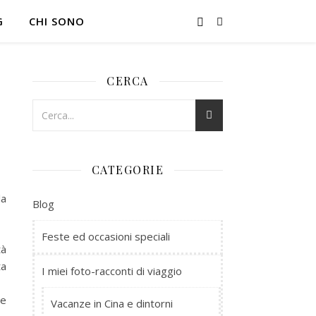
G
CHI SONO
CERCA
CATEGORIE
la
Blog
Feste ed occasioni speciali
tà
ta
I miei foto-racconti di viaggio
 e
Vacanze in Cina e dintorni