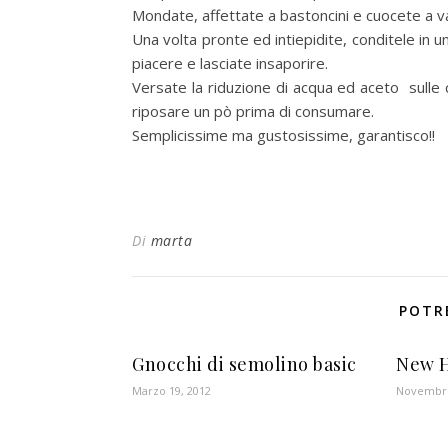
Mondate, affettate a bastoncini e cuocete a v
Una volta pronte ed intiepidite, conditele in u
piacere e lasciate insaporire.
Versate la riduzione di acqua ed aceto sulle c
riposare un pò prima di consumare.
Semplicissime ma gustosissime, garantisco!!
Di
marta
POTR
Gnocchi di semolino basic
New H
Marzo 19, 2012
Novembre