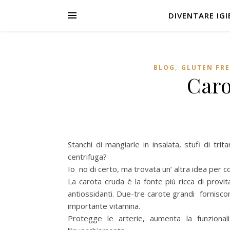
DIVENTARE IGIE
,
BLOG
GLUTEN FRE
Caro
Stanchi di mangiarle in insalata, stufi di trit
centrifuga?
Io no di certo, ma trovata un’ altra idea per co
La carota cruda è la fonte più ricca di provi
antiossidanti. Due-tre carote grandi fornisco
importante vitamina.
Protegge le arterie, aumenta la funzionali