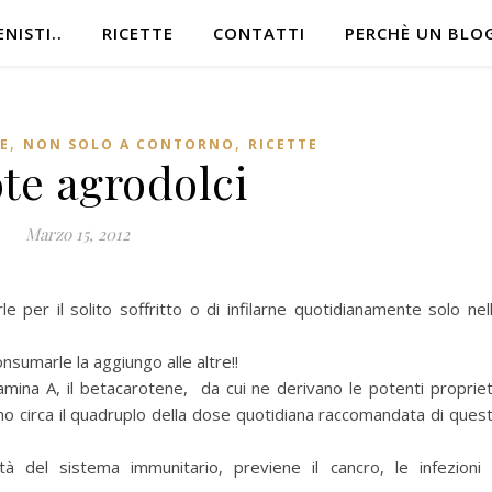
NISTI..
RICETTE
CONTATTI
PERCHÈ UN BLO
,
,
E
NON SOLO A CONTORNO
RICETTE
te agrodolci
Marzo 15, 2012
arle per il solito soffritto o di infilarne quotidianamente solo nel
nsumarle la aggiungo alle altre!!
tamina A, il betacarotene, da cui ne derivano le potenti proprie
no circa il quadruplo della dose quotidiana raccomandata di ques
tà del sistema immunitario, previene il cancro, le infezioni