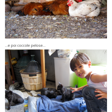
…e poi coccole pelose…