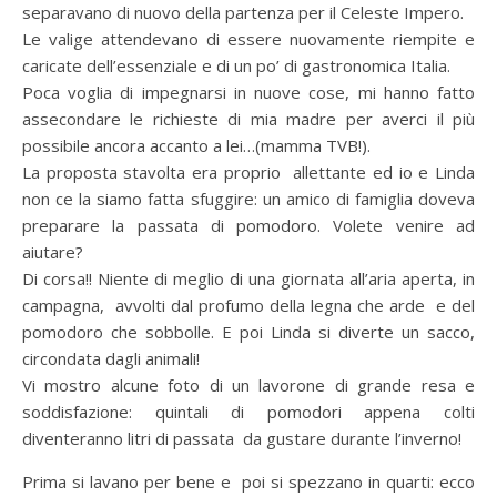
separavano di nuovo della partenza per il Celeste Impero.
Le valige attendevano di essere nuovamente riempite e
caricate dell’essenziale e di un po’ di gastronomica Italia.
Poca voglia di impegnarsi in nuove cose, mi hanno fatto
assecondare le richieste di mia madre per averci il più
possibile ancora accanto a lei…(mamma TVB!).
La proposta stavolta era proprio allettante ed io e Linda
non ce la siamo fatta sfuggire: un amico di famiglia doveva
preparare la passata di pomodoro. Volete venire ad
aiutare?
Di corsa!! Niente di meglio di una giornata all’aria aperta, in
campagna, avvolti dal profumo della legna che arde e del
pomodoro che sobbolle. E poi Linda si diverte un sacco,
circondata dagli animali!
Vi mostro alcune foto di un lavorone di grande resa e
soddisfazione: quintali di pomodori appena colti
diventeranno litri di passata da gustare durante l’inverno!
Prima si lavano per bene e poi si spezzano in quarti: ecco