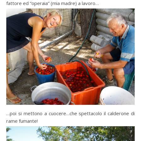
fattore ed “operaia” (mia madre) a lavoro…
…poi si mettono a cuocere…che spettacolo il calderone di
rame fumante!