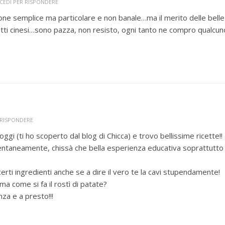
CEDI PER RISPONDERE
one semplice ma particolare e non banale…ma il merito delle belle
atti cinesi…sono pazza, non resisto, ogni tanto ne compro qualcun
 RISPONDERE
 oggi (ti ho scoperto dal blog di Chicca) e trovo bellissime ricette!!
entaneamente, chissà che bella esperienza educativa soprattutto
erti ingredienti anche se a dire il vero te la cavi stupendamente!
ma come si fa il rostì di patate?
za e a presto!!!