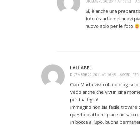
DICEMBRE 20, 2011 AT 09:32
AC
Sì, è anche una preparazi
foto è anche dei nuovi pi
nuovo solo per le foto
LALLABEL
DICEMBRE 20, 2011 AT 16:45
ACCEDI PER
Ciao Marta visito il tuo blog solo
Vedo anche che vivi in cina mom
per tua figlia!
Immagino non sia facile trovare c
questo piatto mi piace un sacco..
In bocca al lupo, buona permanen