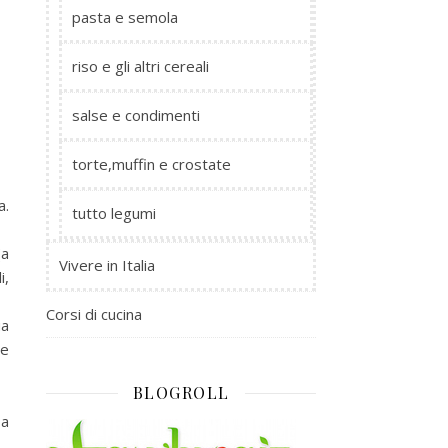
pasta e semola
riso e gli altri cereali
salse e condimenti
torte,muffin e crostate
a.
tutto legumi
(a
Vivere in Italia
i,
Corsi di cucina
ua
te
BLOGROLL
 a