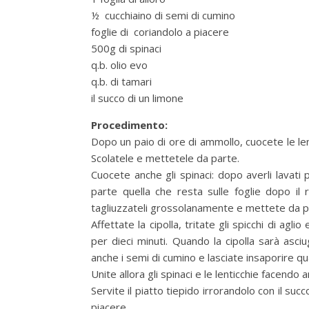
½ cucchiaino di semi di cumino
foglie di coriandolo a piacere
500g di spinaci
q.b. olio evo
q.b. di tamari
il succo di un limone
Procedimento:
Dopo un paio di ore di ammollo, cuocete le len
Scolatele e mettetele da parte.
Cuocete anche gli spinaci: dopo averli lavati
parte quella che resta sulle foglie dopo il ris
tagliuzzateli grossolanamente e mettete da par
Affettate la cipolla, tritate gli spicchi di agli
per dieci minuti. Quando la cipolla sarà asci
anche i semi di cumino e lasciate insaporire q
Unite allora gli spinaci e le lenticchie facendo
Servite il piatto tiepido irrorandolo con il suc
piacere.