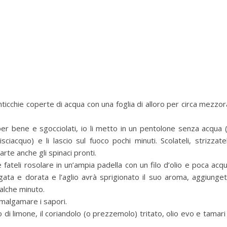
ticchie coperte di acqua con una foglia di alloro per circa mezzor
 per bene e sgocciolati, io li metto in un pentolone senza acqua 
ciacquo) e li lascio sul fuoco pochi minuti. Scolateli, strizzatel
te anche gli spinaci pronti.
o e fateli rosolare in un’ampia padella con un filo d’olio e poca acq
ugata e dorata e l’aglio avrà sprigionato il suo aroma, aggiunge
ualche minuto.
 amalgamare i sapori.
co di limone, il coriandolo (o prezzemolo) tritato, olio evo e tamari