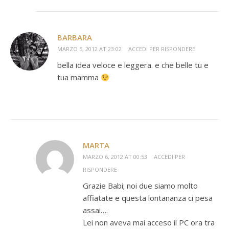
BARBARA
MARZO 5, 2012 AT 23:02
ACCEDI PER RISPONDERE
bella idea veloce e leggera. e che belle tu e
tua mamma
MARTA
MARZO 6, 2012 AT 00:53
ACCEDI PER
RISPONDERE
Grazie Babi; noi due siamo molto
affiatate e questa lontananza ci pesa
assai….
Lei non aveva mai acceso il PC ora tra