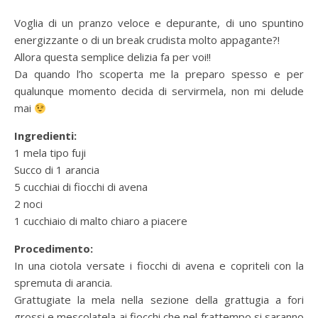
Voglia di un pranzo veloce e depurante, di uno spuntino
energizzante o di un break crudista molto appagante?!
Allora questa semplice delizia fa per voi!!
Da quando l’ho scoperta me la preparo spesso e per
qualunque momento decida di servirmela, non mi delude
mai
Ingredienti:
1 mela tipo fuji
Succo di 1 arancia
5 cucchiai di fiocchi di avena
2 noci
1 cucchiaio di malto chiaro a piacere
Procedimento:
In una ciotola versate i fiocchi di avena e copriteli con la
spremuta di arancia.
Grattugiate la mela nella sezione della grattugia a fori
grossi e mescolatela ai fiocchi che nel frattempo si saranno