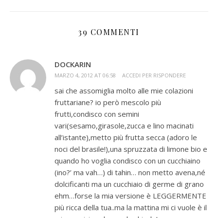
39 COMMENTI
DOCKARIN
MARZO 4, 2012 AT 06:58
ACCEDI PER RISPONDERE
sai che assomiglia molto alle mie colazioni
fruttariane? io però mescolo più
frutti,condisco con semini
vari(sesamo,girasole,zucca e lino macinati
all’istante),metto più frutta secca (adoro le
noci del brasile!),una spruzzata di limone bio e
quando ho voglia condisco con un cucchiaino
(ino?’ ma vah…) di tahin… non metto avena,né
dolcificanti ma un cucchiaio di germe di grano
ehm…forse la mia versione è LEGGERMENTE
più ricca della tua..ma la mattina mi ci vuole è il