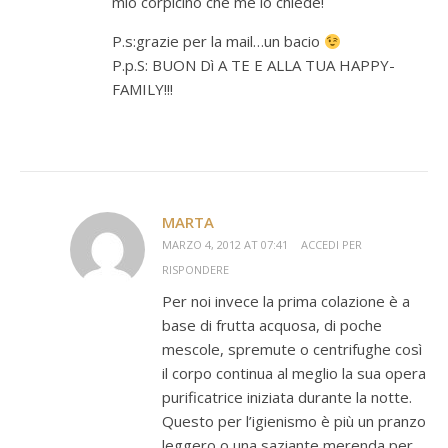
mio corpicino che me lo chiede!
P.s:grazie per la mail…un bacio
P.p.S: BUON Dì A TE E ALLA TUA HAPPY-
FAMILY!!!
MARTA
MARZO 4, 2012 AT 07:41
ACCEDI PER
RISPONDERE
Per noi invece la prima colazione è a
base di frutta acquosa, di poche
mescole, spremute o centrifughe così
il corpo continua al meglio la sua opera
purificatrice iniziata durante la notte.
Questo per l’igienismo è più un pranzo
leggero o una saziante merenda per