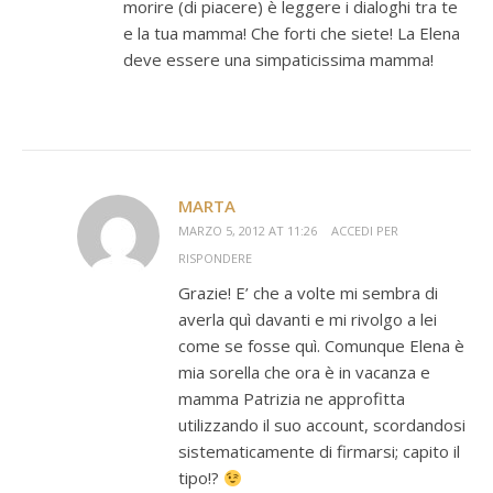
morire (di piacere) è leggere i dialoghi tra te
e la tua mamma! Che forti che siete! La Elena
deve essere una simpaticissima mamma!
MARTA
MARZO 5, 2012 AT 11:26
ACCEDI PER
RISPONDERE
Grazie! E’ che a volte mi sembra di
averla quì davanti e mi rivolgo a lei
come se fosse quì. Comunque Elena è
mia sorella che ora è in vacanza e
mamma Patrizia ne approfitta
utilizzando il suo account, scordandosi
sistematicamente di firmarsi; capito il
tipo!?