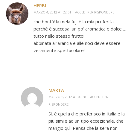
HERBI
MARZO 4, 2012 AT 22:51
ACCEDI PER RISPONDERE
che bontà! la mela fuji è la mia preferita
perchè è succosa, un po’ aromatica e dolce …
tutto nello stesso frutto!
abbinata all’arancia e alle noci deve essere
veramente spettacolare!
MARTA
MARZO 5, 2012 AT 00:58
ACCEDI PER
RISPONDERE
Sì, è quella che preferisco in Italia e la
più simile ad un tipo eccezionale, che
mangio quì! Pensa che la sera non