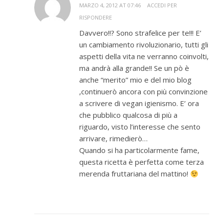
MARZO 4, 2012 AT 07:46
ACCEDI PER
RISPONDERE
Davvero!!? Sono strafelice per te!!! E’
un cambiamento rivoluzionario, tutti gli
aspetti della vita ne verranno coinvolti,
ma andrà alla grande!! Se un pò è
anche “merito” mio e del mio blog
,continuerò ancora con più convinzione
a scrivere di vegan igienismo. E’ ora
che pubblico qualcosa di più a
riguardo, visto l’interesse che sento
arrivare, rimedierò…
Quando si ha particolarmente fame,
questa ricetta è perfetta come terza
merenda fruttariana del mattino!