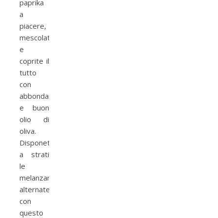
paprika
a
piacere,
mescolate
e
coprite il
tutto
con
abbondante
e buon
olio di
oliva.
Disponete
a strati
le
melanzane
alternate
con
questo