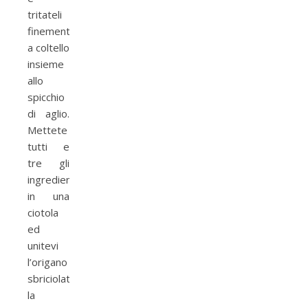
tritateli
finemente
a coltello
insieme
allo
spicchio
di aglio.
Mettete
tutti e
tre gli
ingredienti
in una
ciotola
ed
unitevi
l’origano
sbriciolato,
la