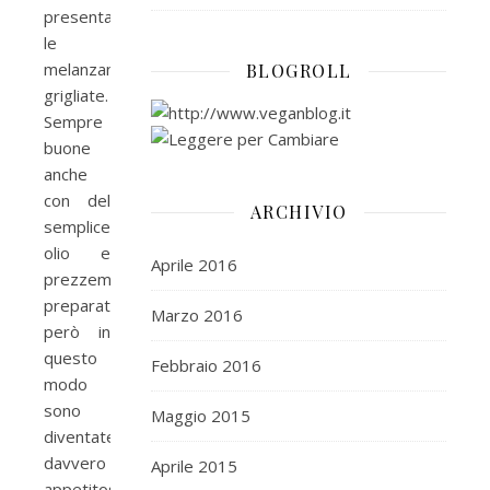
presentare
le
melanzane
BLOGROLL
grigliate.
Sempre
buone
anche
con del
ARCHIVIO
semplice
olio e
Aprile 2016
prezzemolo,
preparate
Marzo 2016
però in
questo
Febbraio 2016
modo
sono
Maggio 2015
diventate
davvero
Aprile 2015
appetitose.