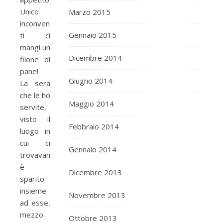
Unico
Marzo 2015
inconveniente:
Gennaio 2015
ti ci
mangi un
Dicembre 2014
filone di
pane!
Giugno 2014
La sera
che le ho
Maggio 2014
servite,
visto il
Febbraio 2014
luogo in
cui ci
Gennaio 2014
trovavamo,
è
Dicembre 2013
sparito
insieme
Novembre 2013
ad esse,
mezzo
Ottobre 2013