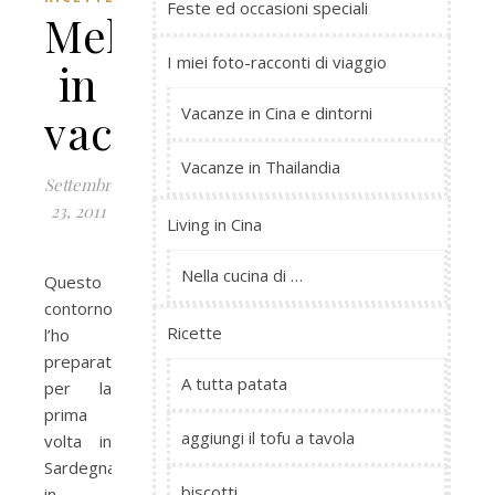
Feste ed occasioni speciali
Melanzane
I miei foto-racconti di viaggio
in
Vacanze in Cina e dintorni
vacanza
Vacanze in Thailandia
Settembre
23, 2011
Living in Cina
Nella cucina di …
Questo
contorno
Ricette
l’ho
preparato
A tutta patata
per la
prima
aggiungi il tofu a tavola
volta in
Sardegna:
biscotti
in