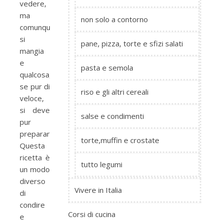
vedere,
ma
non solo a contorno
comunque
si
pane, pizza, torte e sfizi salati
mangia
e
pasta e semola
qualcosa,
se pur di
riso e gli altri cereali
veloce,
si deve
salse e condimenti
pur
preparare!
torte,muffin e crostate
Questa
ricetta è
tutto legumi
un modo
diverso
Vivere in Italia
di
condire
Corsi di cucina
e