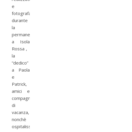
e
fotografata
durante
la
permanenza
a Isola
Rossa ,
la
“dedico”
a Paola
e
Patrick,
amici e
compagni
di
vacanza,
nonchè
ospitalissimi