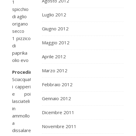
Agosto 2012
1
spicchio
Luglio 2012
di aglio
origano
Giugno 2012
secco
1 pizzico
Maggio 2012
di
paprika
Aprile 2012
olio evo
Marzo 2012
Procedimento:
Sciacquate
Febbraio 2012
i capperi
e poi
Gennaio 2012
lasciateli
in
Dicembre 2011
ammollo
a
Novembre 2011
dissalare,