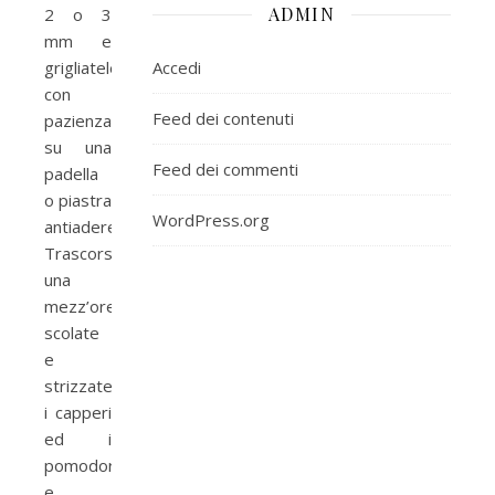
ADMIN
2 o 3
mm e
grigliatele
Accedi
con
Feed dei contenuti
pazienza
su una
Feed dei commenti
padella
o piastra
WordPress.org
antiaderente.
Trascorsa
una
mezz’oretta
scolate
e
strizzate
i capperi
ed i
pomodorini
e