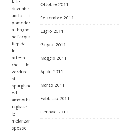
fate
Ottobre 2011
rinvenire
anche i
Settembre 2011
pomodorini
a bagno
Luglio 2011
nell’acqua
tiepida.
Giugno 2011
In
attesa
Maggio 2011
che le
Aprile 2011
verdure
si
Marzo 2011
spurghino
ed
Febbraio 2011
ammorbidiscano,
tagliate
Gennaio 2011
le
melanzane
spesse