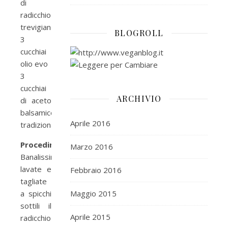
di
radicchio
trevigiano
BLOGROLL
3
cucchiai
olio evo
3
cucchiai
ARCHIVIO
di aceto
balsamico
Aprile 2016
tradizionale
Procedimento:
Marzo 2016
Banalissimo:
lavate e
Febbraio 2016
tagliate
a spicchi
Maggio 2015
sottili il
Aprile 2015
radicchio