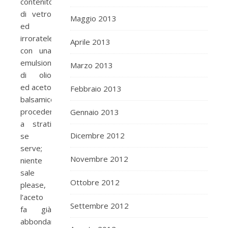
contenitore
di vetro
Maggio 2013
ed
irroratele
Aprile 2013
con una
emulsione
Marzo 2013
di olio
ed aceto
Febbraio 2013
balsamico
procedendo
Gennaio 2013
a strati
Dicembre 2012
se
serve;
Novembre 2012
niente
sale
Ottobre 2012
please,
l’aceto
Settembre 2012
fa già
abbondantemente