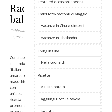
Feste ed occasioni speciali
Radicchio
I miei foto-racconti di viaggio
balsamico
Vacanze in Cina e dintorni
Febbraio
2, 2012
Vacanze in Thailandia
Living in Cina
Continuo
Nella cucina di …
il mio
“italian
Ricette
amarcord”
masochista
A tutta patata
con
un’altra
aggiungi il tofu a tavola
ricetta-
promemoria,
biscotti
proponendo