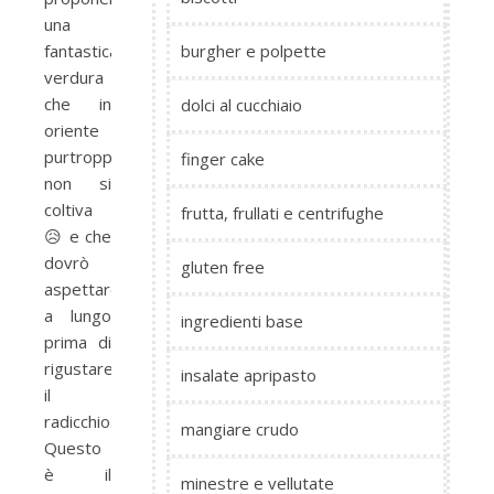
una
fantastica
burgher e polpette
verdura
che in
dolci al cucchiaio
oriente
purtroppo
finger cake
non si
coltiva
frutta, frullati e centrifughe
😥 e che
dovrò
gluten free
aspettare
a lungo
ingredienti base
prima di
rigustare:
insalate apripasto
il
radicchio.
mangiare crudo
Questo
è il
minestre e vellutate