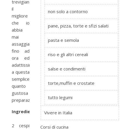
trevigiano,
il
non solo a contorno
migliore
che io
pane, pizza, torte e sfizi salati
abbia
mai
pasta e semola
assaggiato
fino ad
riso e gli altri cereali
ora ed
adattissimo
salse e condimenti
a questa
semplice
torte,muffin e crostate
quanto
gustosa
tutto legumi
preparazione.
Ingredienti:
Vivere in Italia
2 cespi
Corsi di cucina