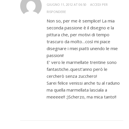
GIUGNO 11, 2012 AT 06:50
ACCEDI PER
RISPONDERE
Non so, per me è semplice! La mia
seconda passione è il disegno e la
pittura che, per motivi di tempo
trascuro da molto…così mi piace
disegnare i miei piatti unendo le mie
passioni!
E’ vero le marmellate trentine sono
fantastiche..quest’anno però le
cercherò senza zucchero!
Sarei felice venissi anche tu al raduno
ma quella marmellata lasciala a
meeeee!! ;)Scherzo, ma mica tanto!!