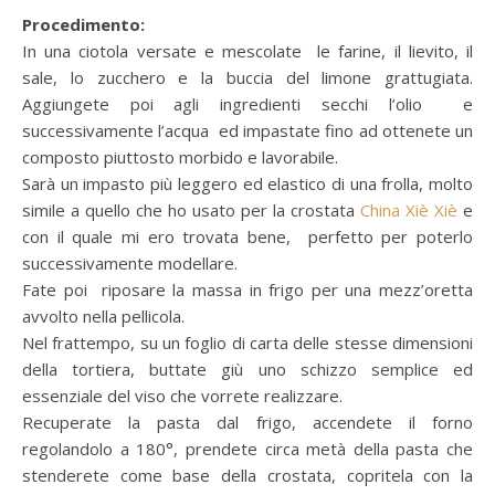
Procedimento:
In una ciotola versate e mescolate le farine, il lievito, il
sale, lo zucchero e la buccia del limone grattugiata.
Aggiungete poi agli ingredienti secchi l’olio e
successivamente l’acqua ed impastate fino ad ottenete un
composto piuttosto morbido e lavorabile.
Sarà un impasto più leggero ed elastico di una frolla, molto
simile a quello che ho usato per la crostata
China Xiè Xiè
e
con il quale mi ero trovata bene, perfetto per poterlo
successivamente modellare.
Fate poi riposare la massa in frigo per una mezz’oretta
avvolto nella pellicola.
Nel frattempo, su un foglio di carta delle stesse dimensioni
della tortiera, buttate giù uno schizzo semplice ed
essenziale del viso che vorrete realizzare.
Recuperate la pasta dal frigo, accendete il forno
regolandolo a 180°, prendete circa metà della pasta che
stenderete come base della crostata, copritela con la