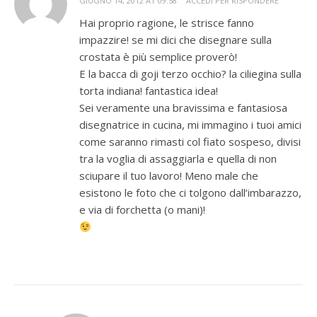
GIUGNO 14, 2012 AT 09:58
ACCEDI PER RISPONDERE
Hai proprio ragione, le strisce fanno
impazzire! se mi dici che disegnare sulla
crostata è più semplice proverò!
E la bacca di goji terzo occhio? la ciliegina sulla
torta indiana! fantastica idea!
Sei veramente una bravissima e fantasiosa
disegnatrice in cucina, mi immagino i tuoi amici
come saranno rimasti col fiato sospeso, divisi
tra la voglia di assaggiarla e quella di non
sciupare il tuo lavoro! Meno male che
esistono le foto che ci tolgono dall’imbarazzo,
e via di forchetta (o mani)!