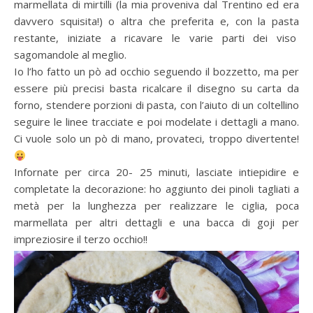
marmellata di mirtilli (la mia proveniva dal Trentino ed era
davvero squisita!) o altra che preferita e, con la pasta
restante, iniziate a ricavare le varie parti dei viso
sagomandole al meglio.
Io l’ho fatto un pò ad occhio seguendo il bozzetto, ma per
essere più precisi basta ricalcare il disegno su carta da
forno, stendere porzioni di pasta, con l’aiuto di un coltellino
seguire le linee tracciate e poi modelate i dettagli a mano.
Ci vuole solo un pò di mano, provateci, troppo divertente!
Infornate per circa 20- 25 minuti, lasciate intiepidire e
completate la decorazione: ho aggiunto dei pinoli tagliati a
metà per la lunghezza per realizzare le ciglia, poca
marmellata per altri dettagli e una bacca di goji per
impreziosire il terzo occhio!!