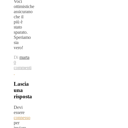
Voci
ottimistiche
assicurano
che il
più è
stato
sparato.
Speriamo
sia
vero!
Di
marta
0
commenti
Lascia
una
risposta
Devi
essere
connesso
per
inviare