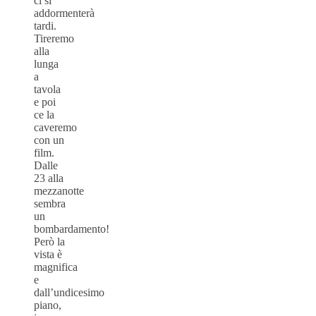
ci si
addormenterà
tardi.
Tireremo
alla
lunga
a
tavola
e poi
ce la
caveremo
con un
film.
Dalle
23 alla
mezzanotte
sembra
un
bombardamento!
Però la
vista è
magnifica
e
dall’undicesimo
piano,