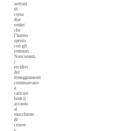
arrivati
di
corsa
due
omini
che
l’hanno
spento
con gli
estintori.
Noncuranti,
i
recidivi
dei
festeggiamenti
continuavano
a
caricare
botti li
accanto
al
mucchietto
di
cenere
e