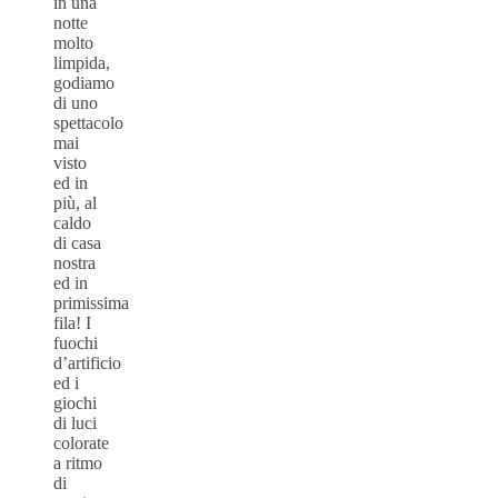
in una
notte
molto
limpida,
godiamo
di uno
spettacolo
mai
visto
ed in
più, al
caldo
di casa
nostra
ed in
primissima
fila! I
fuochi
d’artificio
ed i
giochi
di luci
colorate
a ritmo
di