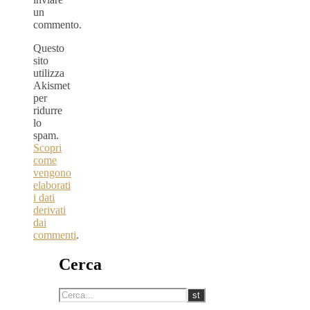
un
commento.
Questo
sito
utilizza
Akismet
per
ridurre
lo
spam.
Scopri
come
vengono
elaborati
i dati
derivati
dai
commenti
.
Cerca