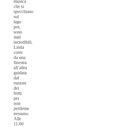
musica
che si
specchiano
sul
lago
poi,
sono
stati
incredibili.
Linda
corre
da una
finestra
all’altra
guidata
dal
rumore
dei
botti
per
non
perderne
nessuno.
Alle
11.00