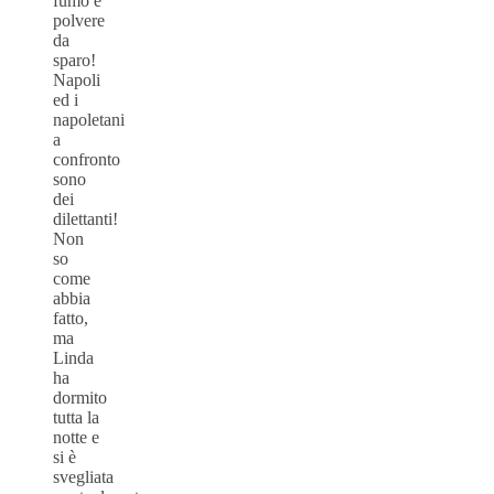
fumo e
polvere
da
sparo!
Napoli
ed i
napoletani
a
confronto
sono
dei
dilettanti!
Non
so
come
abbia
fatto,
ma
Linda
ha
dormito
tutta la
notte e
si è
svegliata