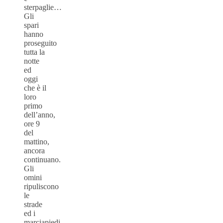
sterpaglie…
Gli
spari
hanno
proseguito
tutta la
notte
ed
oggi
che è il
loro
primo
dell’anno,
ore 9
del
mattino,
ancora
continuano.
Gli
omini
ripuliscono
le
strade
ed i
marciapiedi,