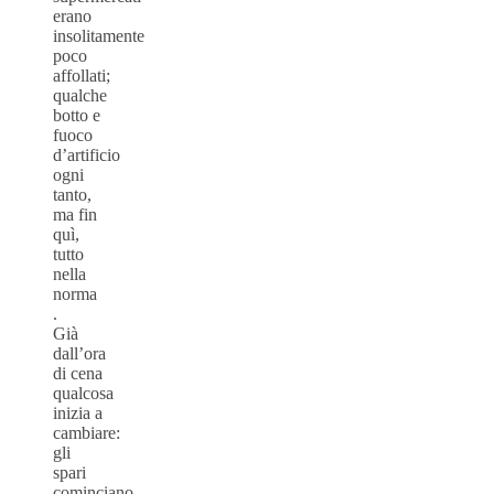
erano
insolitamente
poco
affollati;
qualche
botto e
fuoco
d’artificio
ogni
tanto,
ma fin
quì,
tutto
nella
norma
.
Già
dall’ora
di cena
qualcosa
inizia a
cambiare:
gli
spari
cominciano