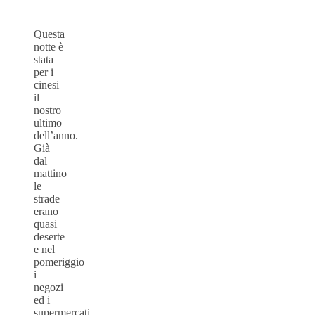
Questa
notte è
stata
per i
cinesi
il
nostro
ultimo
dell’anno.
Già
dal
mattino
le
strade
erano
quasi
deserte
e nel
pomeriggio
i
negozi
ed i
supermercati