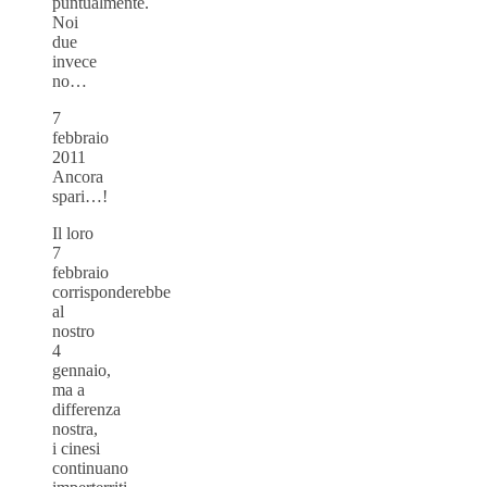
puntualmente.
Noi
due
invece
no…
7
febbraio
2011
Ancora
spari…!
Il loro
7
febbraio
corrisponderebbe
al
nostro
4
gennaio,
ma a
differenza
nostra,
i cinesi
continuano