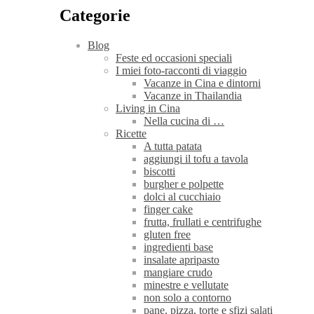
Categorie
Blog
Feste ed occasioni speciali
I miei foto-racconti di viaggio
Vacanze in Cina e dintorni
Vacanze in Thailandia
Living in Cina
Nella cucina di …
Ricette
A tutta patata
aggiungi il tofu a tavola
biscotti
burgher e polpette
dolci al cucchiaio
finger cake
frutta, frullati e centrifughe
gluten free
ingredienti base
insalate apripasto
mangiare crudo
minestre e vellutate
non solo a contorno
pane, pizza, torte e sfizi salati