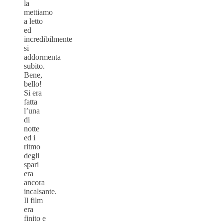
la
mettiamo
a letto
ed
incredibilmente
si
addormenta
subito.
Bene,
bello!
Si era
fatta
l’una
di
notte
ed i
ritmo
degli
spari
era
ancora
incalsante.
Il film
era
finito e