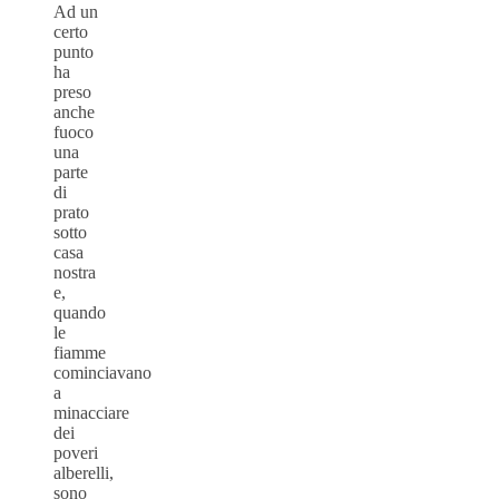
Ad un
certo
punto
ha
preso
anche
fuoco
una
parte
di
prato
sotto
casa
nostra
e,
quando
le
fiamme
cominciavano
a
minacciare
dei
poveri
alberelli,
sono