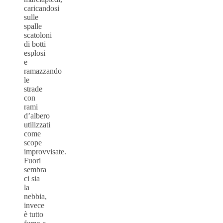
caricandosi
sulle
spalle
scatoloni
di botti
esplosi
e
ramazzando
le
strade
con
rami
d’albero
utilizzati
come
scope
improvvisate.
Fuori
sembra
ci sia
la
nebbia,
invece
è tutto