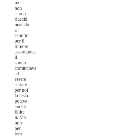
metà
non
siamo
riusciti
neanche
a
sentirlo
per il
rumore
assordante,
il
sonno
cominciava
ad
essere
serio e
per noi
la festa
poteva
anche
finire
lì. Ma
non
per
loro!