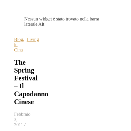
Nessun widget è stato trovato nella barra
laterale Alt
Blog
,
Living
in
Cina
The
Spring
Festival
– Il
Capodanno
Cinese
Febbraio
3,
2011
/