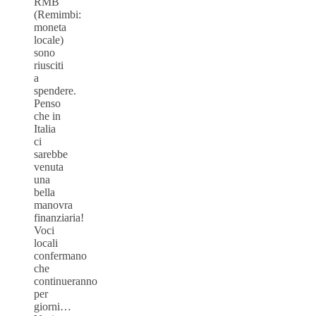
RMB
(Remimbi:
moneta
locale)
sono
riusciti
a
spendere.
Penso
che in
Italia
ci
sarebbe
venuta
una
bella
manovra
finanziaria!
Voci
locali
confermano
che
continueranno
per
giorni…