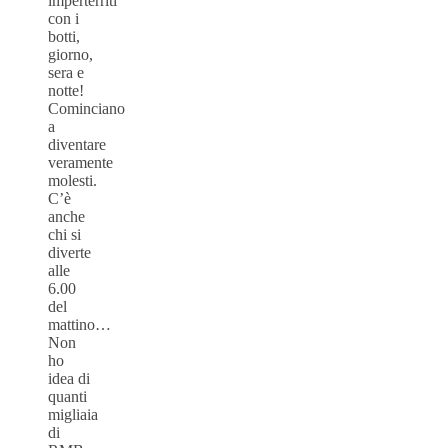
imperterriti
con i
botti,
giorno,
sera e
notte!
Cominciano
a
diventare
veramente
molesti.
C’è
anche
chi si
diverte
alle
6.00
del
mattino…
Non
ho
idea di
quanti
migliaia
di