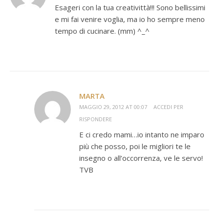
Esageri con la tua creativittà!!! Sono bellissimi
e mi fai venire voglia, ma io ho sempre meno
tempo di cucinare. (mm) ^_^
MARTA
MAGGIO 29, 2012 AT 00:07
ACCEDI PER
RISPONDERE
E ci credo mami…io intanto ne imparo
più che posso, poi le migliori te le
insegno o all’occorrenza, ve le servo!
TVB