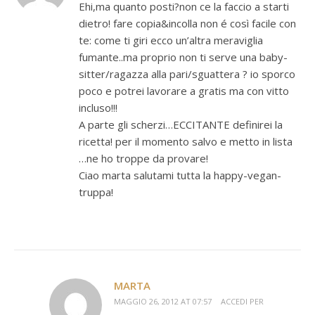
Ehi,ma quanto posti?non ce la faccio a starti
dietro! fare copia&incolla non é così facile con
te: come ti giri ecco un’altra meraviglia
fumante..ma proprio non ti serve una baby-
sitter/ragazza alla pari/sguattera ? io sporco
poco e potrei lavorare a gratis ma con vitto
incluso!!!
A parte gli scherzi…ECCITANTE definirei la
ricetta! per il momento salvo e metto in lista
…ne ho troppe da provare!
Ciao marta salutami tutta la happy-vegan-
truppa!
MARTA
MAGGIO 26, 2012 AT 07:57
ACCEDI PER