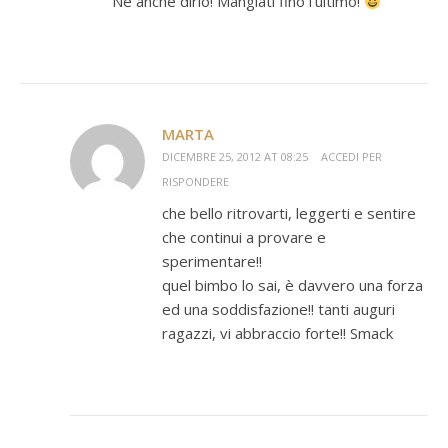
Ne anche dirlo! Mangiati fino l’ultimo!
MARTA
DICEMBRE 25, 2012 AT 08:25
ACCEDI PER
RISPONDERE
che bello ritrovarti, leggerti e sentire
che continui a provare e
sperimentare!!
quel bimbo lo sai, è davvero una forza
ed una soddisfazione!! tanti auguri
ragazzi, vi abbraccio forte!! Smack