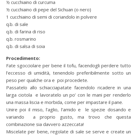
½ cucchiaino di curcuma
½ cucchiaino di pepe del Sichuan (o nero)
1 cucchiaino di semi di coriandolo in polvere
q.b. di sale
q.b. di farina di riso
q.b. rosmarino
q.b. di salsa di soia
Procedimento:
Fate sgocciolare per bene il tofu, facendogli perdere tutto
l’eccesso di umidità, tenendolo preferibilmente sotto un
peso per qualche ora e poi procedete.
Passatelo allo schiacciapatate facendolo ricadere in una
larga ciotola e lavoratelo un po’ con le mani per renderlo
una massa liscia e morbida, come per impastare il pane.
Unire poi il miso, l’aglio, l’amido e le spezie dosando e
variando a proprio gusto, ma trovo che questa
combinazione sia davvero azzeccata!
Miscelate per bene, regolate di sale se serve e create un