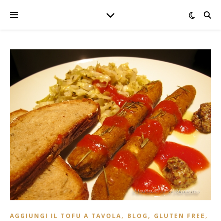
,
,
,
AGGIUNGI IL TOFU A TAVOLA
BLOG
GLUTEN FREE