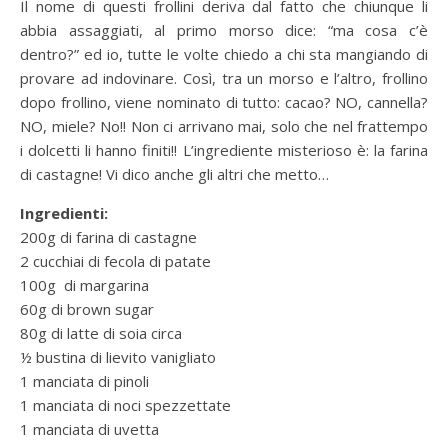
Il nome di questi frollini deriva dal fatto che chiunque li
abbia assaggiati, al primo morso dice: “ma cosa c’è
dentro?” ed io, tutte le volte chiedo a chi sta mangiando di
provare ad indovinare. Così, tra un morso e l’altro, frollino
dopo frollino, viene nominato di tutto: cacao? NO, cannella?
NO, miele? No!! Non ci arrivano mai, solo che nel frattempo
i dolcetti li hanno finiti!! L’ingrediente misterioso è: la farina
di castagne! Vi dico anche gli altri che metto…
Ingredienti:
200g di farina di castagne
2 cucchiai di fecola di patate
100g di margarina
60g di brown sugar
80g di latte di soia circa
½ bustina di lievito vanigliato
1 manciata di pinoli
1 manciata di noci spezzettate
1 manciata di uvetta