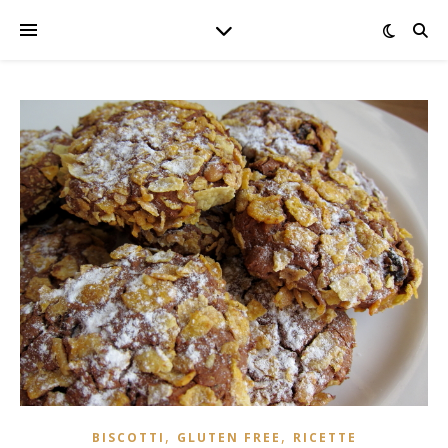
,
,
BISCOTTI
GLUTEN FREE
RICETTE