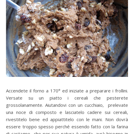
Accendete il forno a 170° ed iniziate a preparare i frollini.
Versate su un piatto i cereali che pesterete
grossolanamente. Aiutandovi con un cucchiaio, prelevate
una noce di composto e lasciatelo cadere sui cereali,
rivestitelo bene ed appiattitelo con le mani. Non dovrà
essere troppo spesso perché essendo fatto con la farina
di castagne che per sua natura è umida, avrà bisogno in