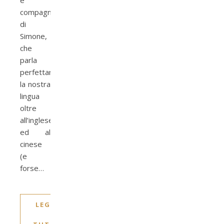
e
compagna
di
Simone,
che
parla
perfettamente
la nostra
lingua
oltre
all’inglese
ed al
cinese
(e
forse…
LEGGI