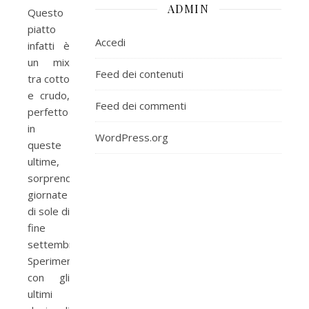
ADMIN
Questo
piatto
Accedi
infatti è
un mix
Feed dei contenuti
tra cotto
e crudo,
Feed dei commenti
perfetto
in
WordPress.org
queste
ultime,
sorprendenti
giornate
di sole di
fine
settembre.
Sperimentatela
con gli
ultimi