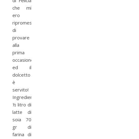
di Felicia
che mi
ero
ripromessa
di
provare
alla
prima
occasione
ed il
dolcetto
è
servito!
Ingredienti:
½ litro di
latte di
soia 70
gr di
farina di