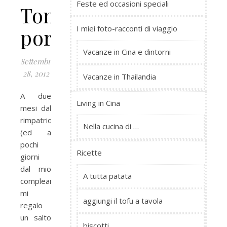
Feste ed occasioni speciali
Tongli
I miei foto-racconti di viaggio
portrait
Vacanze in Cina e dintorni
Settembre
28, 2012
Vacanze in Thailandia
A due
Living in Cina
mesi dal
rimpatrio
Nella cucina di …
(ed a
pochi
Ricette
giorni
dal mio
A tutta patata
compleanno…)
mi
aggiungi il tofu a tavola
regalo
un salto
biscotti