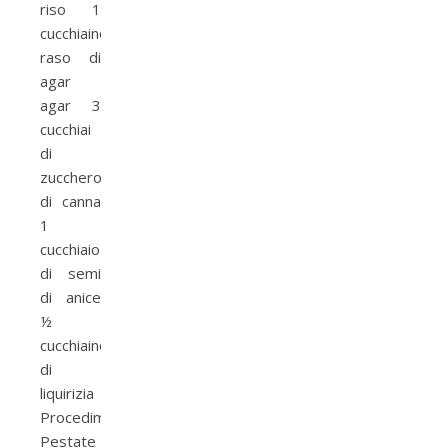
riso 1
cucchiaino
raso di
agar
agar 3
cucchiai
di
zucchero
di canna
1
cucchiaio
di semi
di anice
½
cucchiaino
di
liquirizia
Procedimento:
Pestate