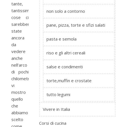
tante,
tantissime
non solo a contorno
cose ci
sarebbero
pane, pizza, torte e sfizi salati
state
ancora
pasta e semola
da
vedere
riso e gli altri cereali
anche
nell’arco
salse e condimenti
di pochi
chilometri:
torte,muffin e crostate
vi
mostro
tutto legumi
quello
che
Vivere in Italia
abbiamo
scelto
Corsi di cucina
come