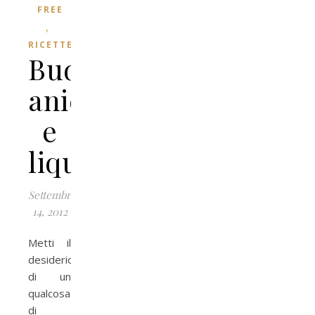
FREE
,
RICETTE
Budino
anice
e
liquirizia
Settembre
14, 2012
Metti il
desiderio
di un
qualcosa
di