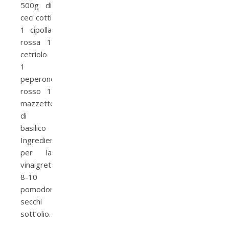
500g di
ceci cotti
1 cipolla
rossa 1
cetriolo
1
peperone
rosso 1
mazzetto
di
basilico
Ingredienti
per la
vinaigrette:
8-10
pomodori
secchi
sott’olio…