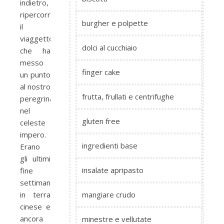
indietro,
ripercorrendo
burgher e polpette
il
viaggetto
dolci al cucchiaio
che ha
messo
finger cake
un punto
al nostro
frutta, frullati e centrifughe
peregrinare
nel
gluten free
celeste
impero.
ingredienti base
Erano
gli ultimi
insalate apripasto
fine
settimana
in terra
mangiare crudo
cinese e
ancora
minestre e vellutate