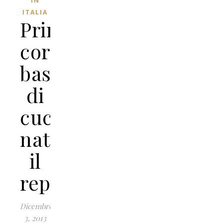
IN
ITALIA
Primo
corso
base
di
cucina
naturale:
il
reportage!
Dicembre
3, 2013