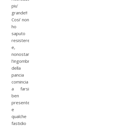
piu’
grande!!
Cosi’ non
ho
saputo
resistere
e,
nonostante
l’ingombro
della
pancia
comincia
a farsi
ben
presente
e
qualche
fastidio