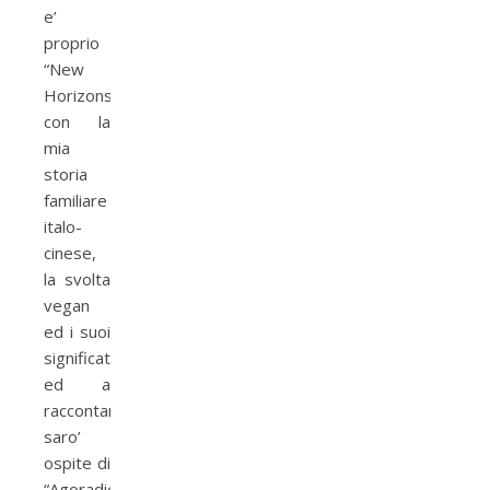
e’
proprio
“New
Horizons”
con la
mia
storia
familiare
italo-
cinese,
la svolta
vegan
ed i suoi
significati
ed a
raccontarla
saro’
ospite di
“Agoradio”,