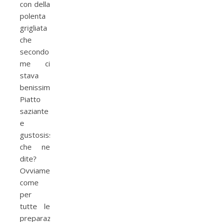
con della
polenta
grigliata
che
secondo
me ci
stava
benissimo.
Piatto
saziante
e
gustosissimo,
che ne
dite?
Ovviamente,
come
per
tutte le
preparazioni