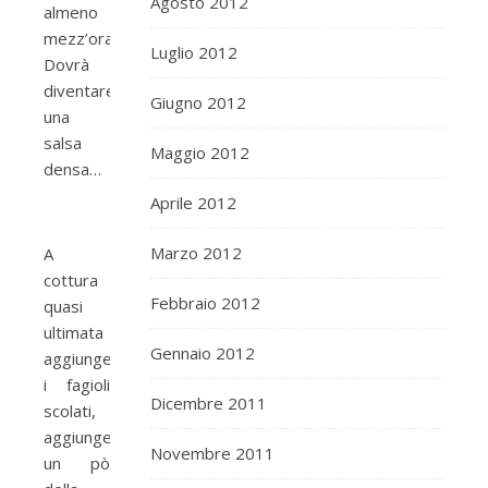
Agosto 2012
almeno
mezz’ora.
Luglio 2012
Dovrà
diventare
Giugno 2012
una
salsa
Maggio 2012
densa…
Aprile 2012
Marzo 2012
A
cottura
Febbraio 2012
quasi
ultimata
Gennaio 2012
aggiungete
i fagioli
Dicembre 2011
scolati,
aggiungente
Novembre 2011
un pò