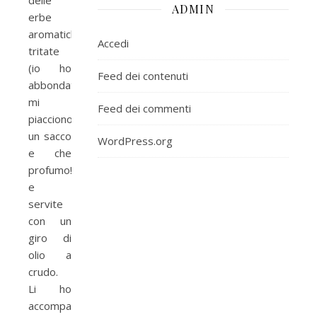
delle
ADMIN
erbe
aromatiche
Accedi
tritate
(io ho
Feed dei contenuti
abbondato,
mi
Feed dei commenti
piacciono
un sacco
WordPress.org
e che
profumo!!)
e
servite
con un
giro di
olio a
crudo.
Li ho
accompagnati