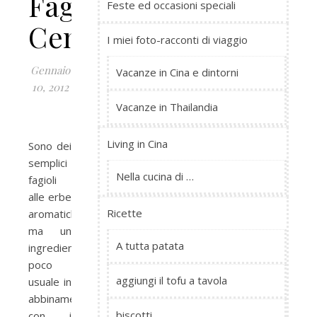
Fagioli
Feste ed occasioni speciali
Centerbe
I miei foto-racconti di viaggio
Gennaio
Vacanze in Cina e dintorni
10, 2012
Vacanze in Thailandia
Living in Cina
Sono dei
semplici
Nella cucina di …
fagioli
alle erbe
Ricette
aromatiche
ma un
A tutta patata
ingrediente
poco
aggiungi il tofu a tavola
usuale in
abbinamento
biscotti
con i