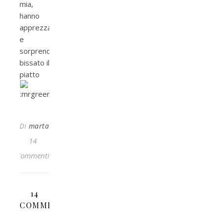
mia,
hanno
apprezzato
e
sorprendentemente
bissato il
piatto
Di
marta
14
Commenti
14
COMMENTI