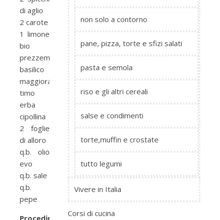
di aglio
non solo a contorno
2 carote
1 limone
pane, pizza, torte e sfizi salati
bio
prezzemolo
pasta e semola
basilico
maggiorana
riso e gli altri cereali
timo
erba
salse e condimenti
cipollina
2 foglie
torte,muffin e crostate
di alloro
q.b. olio
evo
tutto legumi
q.b. sale
q.b.
Vivere in Italia
pepe
Corsi di cucina
Procedimento: