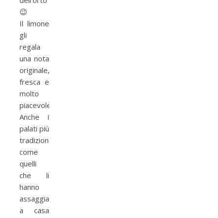
dell’orto
😉
Il limone
gli
regala
una nota
originale,
fresca e
molto
piacevole.
Anche i
palati più
tradizionali,
come
quelli
che li
hanno
assaggiati
a casa