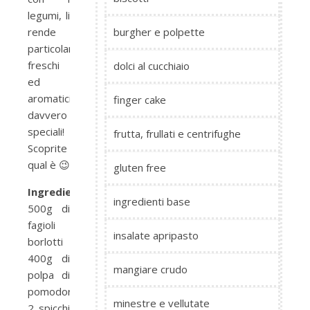
legumi, li
rende
burgher e polpette
particolarmente
freschi
dolci al cucchiaio
ed
aromatici:
finger cake
davvero
speciali!
frutta, frullati e centrifughe
Scoprite
qual è 😉
gluten free
Ingredienti:
ingredienti base
500g di
fagioli
insalate apripasto
borlotti
400g di
mangiare crudo
polpa di
pomodoro
minestre e vellutate
2 spicchi