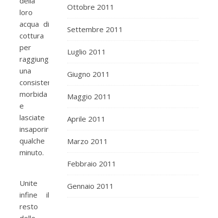
della
Ottobre 2011
loro
acqua di
Settembre 2011
cottura
per
Luglio 2011
raggiungere
una
Giugno 2011
consistenza
morbida
Maggio 2011
e
lasciate
Aprile 2011
insaporire
qualche
Marzo 2011
minuto.
Febbraio 2011
Unite
Gennaio 2011
infine il
resto