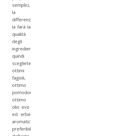
semplici,
la
differenza
la farà la
qualità
degli
ingredienti:
quindi
scegliete
ottimi
fagioli,
ottimo
pomodoro,
ottimo
olio evo
ed erbe
aromatiche
preferibilmente