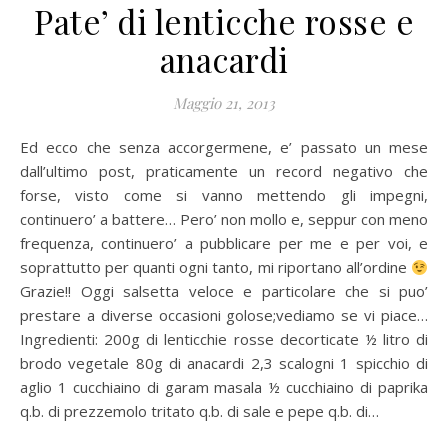
Pate’ di lenticche rosse e
anacardi
Maggio 21, 2013
Ed ecco che senza accorgermene, e’ passato un mese
dall’ultimo post, praticamente un record negativo che
forse, visto come si vanno mettendo gli impegni,
continuero’ a battere… Pero’ non mollo e, seppur con meno
frequenza, continuero’ a pubblicare per me e per voi, e
soprattutto per quanti ogni tanto, mi riportano all’ordine
Grazie!! Oggi salsetta veloce e particolare che si puo’
prestare a diverse occasioni golose;vediamo se vi piace…
Ingredienti: 200g di lenticchie rosse decorticate ½ litro di
brodo vegetale 80g di anacardi 2,3 scalogni 1 spicchio di
aglio 1 cucchiaino di garam masala ½ cucchiaino di paprika
q.b. di prezzemolo tritato q.b. di sale e pepe q.b. di…