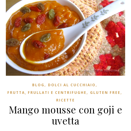
,
,
BLOG
DOLCI AL CUCCHIAIO
,
,
FRUTTA, FRULLATI E CENTRIFUGHE
GLUTEN FREE
RICETTE
Mango mousse con goji e
uvetta