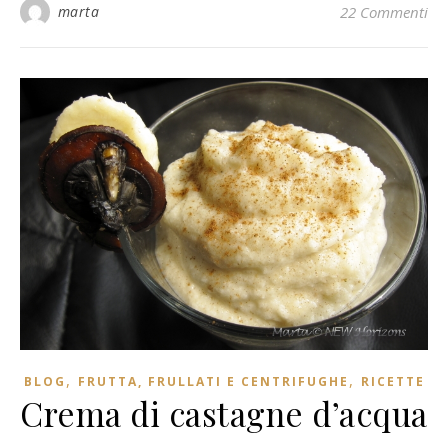
marta
22 Commenti
,
,
BLOG
FRUTTA, FRULLATI E CENTRIFUGHE
RICETTE
Crema di castagne d’acqua