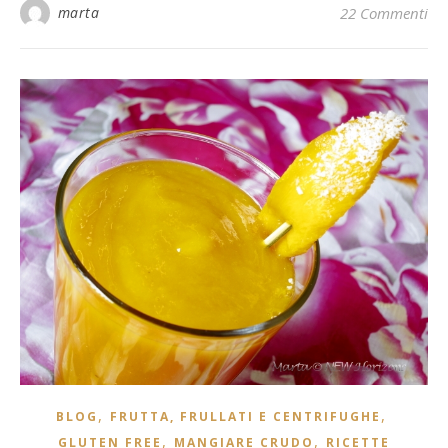
marta
22 Commenti
,
,
BLOG
FRUTTA, FRULLATI E CENTRIFUGHE
,
,
GLUTEN FREE
MANGIARE CRUDO
RICETTE