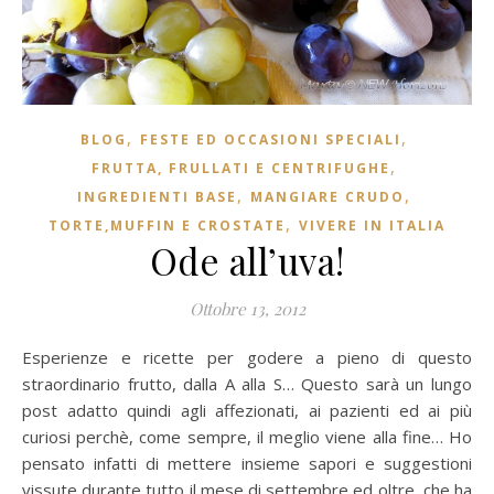
,
,
BLOG
FESTE ED OCCASIONI SPECIALI
,
FRUTTA, FRULLATI E CENTRIFUGHE
,
,
INGREDIENTI BASE
MANGIARE CRUDO
,
TORTE,MUFFIN E CROSTATE
VIVERE IN ITALIA
Ode all’uva!
Ottobre 13, 2012
Esperienze e ricette per godere a pieno di questo
straordinario frutto, dalla A alla S… Questo sarà un lungo
post adatto quindi agli affezionati, ai pazienti ed ai più
curiosi perchè, come sempre, il meglio viene alla fine… Ho
pensato infatti di mettere insieme sapori e suggestioni
vissute durante tutto il mese di settembre ed oltre, che ha