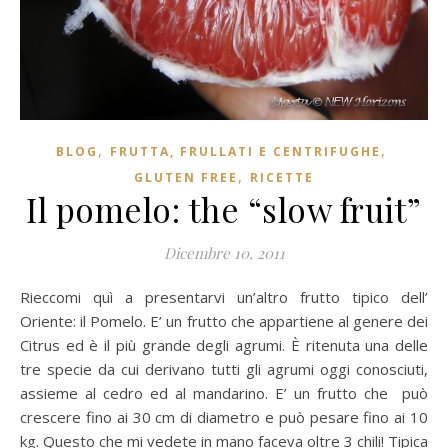
,
,
BLOG
FRUTTA, FRULLATI E CENTRIFUGHE
,
GLUTEN FREE
RICETTE
Il pomelo: the “slow fruit”
Dicembre 10, 2011
Rieccomi quì a presentarvi un’altro frutto tipico dell’
Oriente: il Pomelo. E’ un frutto che appartiene al genere dei
Citrus ed è il più grande degli agrumi. È ritenuta una delle
tre specie da cui derivano tutti gli agrumi oggi conosciuti,
assieme al cedro ed al mandarino. E’ un frutto che può
crescere fino ai 30 cm di diametro e può pesare fino ai 10
kg. Questo che mi vedete in mano faceva oltre 3 chili! Tipica