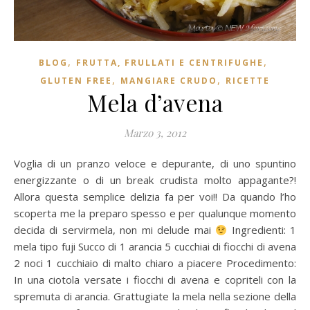
,
,
BLOG
FRUTTA, FRULLATI E CENTRIFUGHE
,
,
GLUTEN FREE
MANGIARE CRUDO
RICETTE
Mela d’avena
Marzo 3, 2012
Voglia di un pranzo veloce e depurante, di uno spuntino
energizzante o di un break crudista molto appagante?!
Allora questa semplice delizia fa per voi!! Da quando l’ho
scoperta me la preparo spesso e per qualunque momento
decida di servirmela, non mi delude mai
Ingredienti: 1
mela tipo fuji Succo di 1 arancia 5 cucchiai di fiocchi di avena
2 noci 1 cucchiaio di malto chiaro a piacere Procedimento:
In una ciotola versate i fiocchi di avena e copriteli con la
spremuta di arancia. Grattugiate la mela nella sezione della