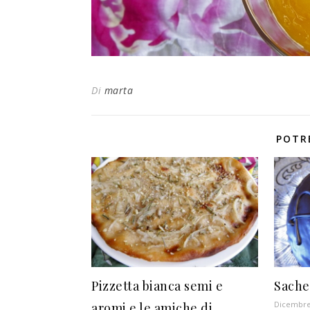
Di
marta
POTR
Pizzetta bianca semi e
Sache
Dicembre
aromi e le amiche di