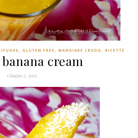
,
,
,
RIFUGHE
GLUTEN FREE
MANGIARE CRUDO
RICETTE
 banana cream
Giugno 2, 2012