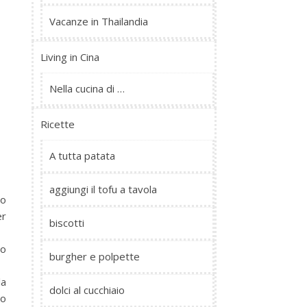
Vacanze in Thailandia
Living in Cina
Nella cucina di …
Ricette
A tutta patata
aggiungi il tofu a tavola
do
er
biscotti
no
burgher e polpette
la
dolci al cucchiaio
do