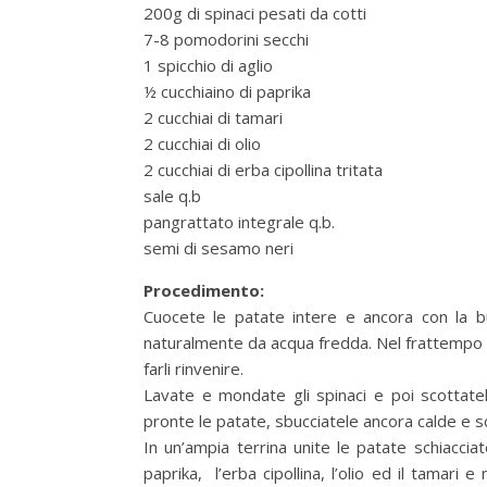
200g di spinaci pesati da cotti
7-8 pomodorini secchi
1 spicchio di aglio
½ cucchiaino di paprika
2 cucchiai di tamari
2 cucchiai di olio
2 cucchiai di erba cipollina tritata
sale q.b
pangrattato integrale q.b.
semi di sesamo neri
Procedimento:
Cuocete le patate intere e ancora con la bu
naturalmente da acqua fredda. Nel frattempo s
farli rinvenire.
Lavate e mondate gli spinaci e poi scottatel
pronte le patate, sbucciatele ancora calde e sc
In un’ampia terrina unite le patate schiacciate 
paprika, l’erba cipollina, l’olio ed il tamar