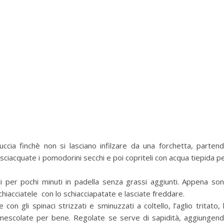
ccia finchè non si lasciano infilzare da una forchetta, parten
ciacquate i pomodorini secchi e poi copriteli con acqua tiepida p
i per pochi minuti in padella senza grassi aggiunti. Appena so
hiacciatele con lo schiacciapatate e lasciate freddare.
con gli spinaci strizzati e sminuzzati a coltello, l’aglio tritato, 
i e mescolate per bene. Regolate se serve di sapidità, aggiungen