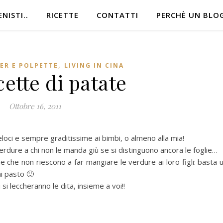
NISTI..
RICETTE
CONTATTI
PERCHÈ UN BLO
,
ER E POLPETTE
LIVING IN CINA
ette di patate
Ottobre 16, 2011
veloci e sempre graditissime ai bimbi, o almeno alla mia!
rdure a chi non le manda giù se si distinguono ancora le foglie…
che non riescono a far mangiare le verdure ai loro figli: basta 
ni pasto 🙂
i leccheranno le dita, insieme a voi!!