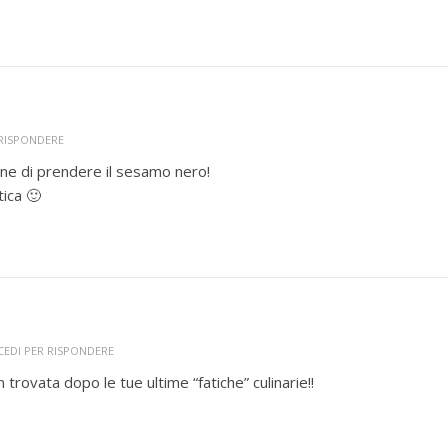
 RISPONDERE
dine di prendere il sesamo nero!
ica 🙂
CEDI PER RISPONDERE
 trovata dopo le tue ultime “fatiche” culinarie!!