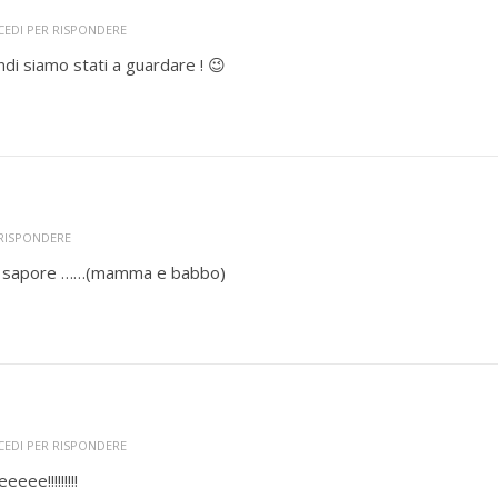
CEDI PER RISPONDERE
ndi siamo stati a guardare ! 😉
 RISPONDERE
 il sapore ……(mamma e babbo)
CEDI PER RISPONDERE
eee!!!!!!!!!