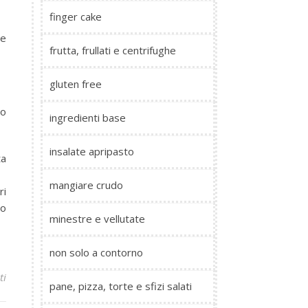
finger cake
le
frutta, frullati e centrifughe
gluten free
ho
ingredienti base
insalate apripasto
ta
mangiare crudo
ri
ro
minestre e vellutate
non solo a contorno
ti
pane, pizza, torte e sfizi salati