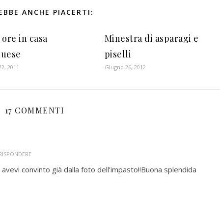
EBBE ANCHE PIACERTI:
 ore in casa
Minestra di asparagi e
ouese
piselli
2, 2011
Giugno 26, 2012
17 COMMENTI
 RISPONDERE
avevi convinto già dalla foto dell’impasto!!Buona splendida