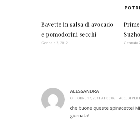
POTR
Bavette in salsa di avocado
Prime
e pomodorini secchi
Suzh
Gennaio 3, 2012
Gennaio 2
ALESSANDRA
OTTOBRE 17, 2011 AT 06:06
ACCEDI PER
che buone queste spinacette! Mi 
giornata!