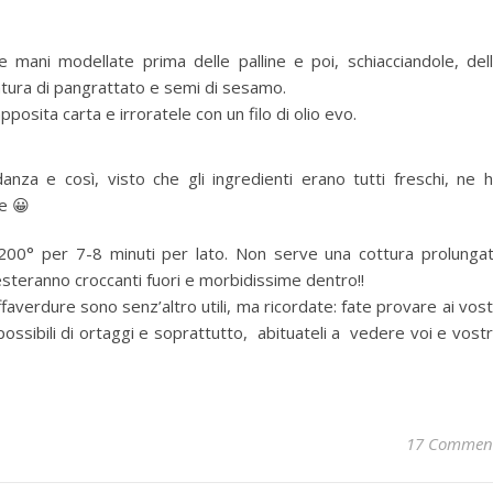
 mani modellate prima delle palline e poi, schiacciandole, del
atura di pangrattato e semi di sesamo.
posita carta e irroratele con un filo di olio evo.
za e così, visto che gli ingredienti erano tutti freschi, ne 
e 😀
a 200° per 7-8 minuti per lato. Non serve una cottura prolunga
steranno croccanti fuori e morbidissime dentro!!
verdure sono senz’altro utili, ma ricordate: fate provare ai vost
 possibili di ortaggi e soprattutto, abituateli a vedere voi e vost
17 Commen