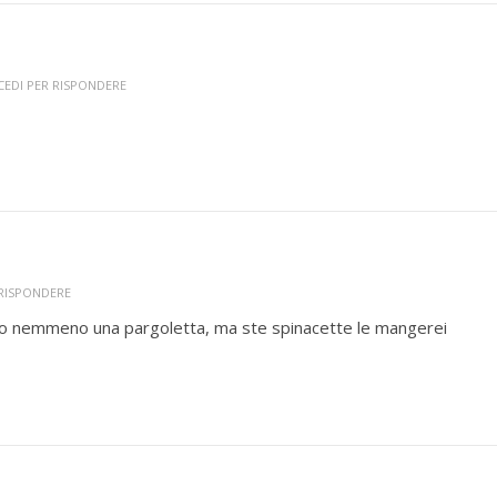
CEDI PER RISPONDERE
 RISPONDERE
no nemmeno una pargoletta, ma ste spinacette le mangerei