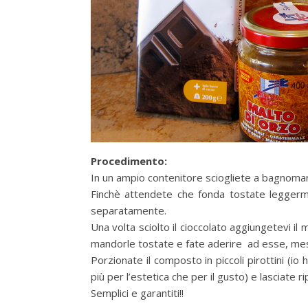
Procedimento:
In un ampio contenitore sciogliete a bagnomaria 
Finchè attendete che fonda tostate leggerme
separatamente.
Una volta sciolto il cioccolato aggiungetevi il m
mandorle tostate e fate aderire ad esse, mesc
Porzionate il composto in piccoli pirottini (i
più per l’estetica che per il gusto) e lasciate r
Semplici e garantiti!!