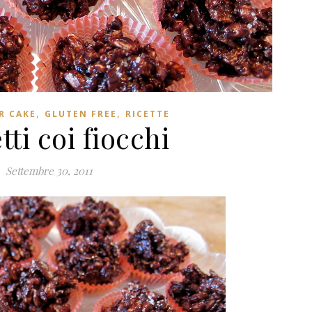
,
,
R CAKE
GLUTEN FREE
RICETTE
tti coi fiocchi
Settembre 30, 2011