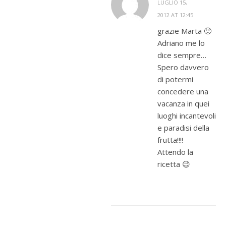
LUGLIO 15,
2012 AT 12:45
grazie Marta 🙂
Adriano me lo
dice sempre…
Spero davvero
di potermi
concedere una
vacanza in quei
luoghi incantevoli
e paradisi della
frutta!!!!
Attendo la
ricetta 😉