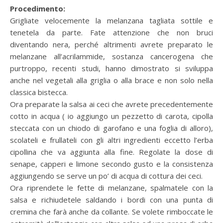
Procedimento:
Grigliate velocemente la melanzana tagliata sottile e
tenetela da parte. Fate attenzione che non bruci
diventando nera, perché altrimenti avrete preparato le
melanzane all’acrilammide, sostanza cancerogena che
purtroppo, recenti studi, hanno dimostrato si sviluppa
anche nel vegetali alla griglia o alla brace e non solo nella
classica bistecca.
Ora preparate la salsa ai ceci che avrete precedentemente
cotto in acqua ( io aggiungo un pezzetto di carota, cipolla
steccata con un chiodo di garofano e una foglia di alloro),
scolateli e frullateli con gli altri ingredienti eccetto l’erba
cipollina che va aggiunta alla fine. Regolate la dose di
senape, capperi e limone secondo gusto e la consistenza
aggiungendo se serve un po’ di acqua di cottura dei ceci.
Ora riprendete le fette di melanzane, spalmatele con la
salsa e richiudetele saldando i bordi con una punta di
cremina che farà anche da collante. Se volete rimboccate le