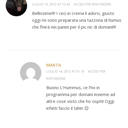
LUGLIO 13, 2012 AT 13:43
ACCEDI PER RISPONDERE
Bellissime!!!! I ceci in crema li adoro, giusto
oggi mi sono preparata una tazzona di humus
che finirà nei panini per il pic nic di domani!!!!
MARTA
LUGLIO 14, 2012 AT 01:10
ACCEDI PER
RISPONDERE
Buono L’Hummus, ce l’ho in
programma per domani insieme ad
altre cose visto che ho ospiti! Oggi
infatti faccio il tahin 😉