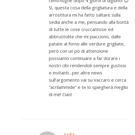
centrifughe dopo 4 giorni di digiuno! 😉
Sì, questa cosa della grigliatura e della
arrostitura mi ha fatto saltare sulla
sedia anche a me, pensando alla bontà
di tutte le cose croccantose ed
abbrustolite che mi piacciono, dalle
patate al forno alle verdure grigliate,
però con un pò di attenzione
possiamo continuare a far dorare i
nostri cibi rendendoli sempre gustosi
e invitanti…per altre news
sull’argomento vai su Vaccaro e cerca
“acrilammide” e te lo spiegherà meglio
di me! Ciao!
SARA