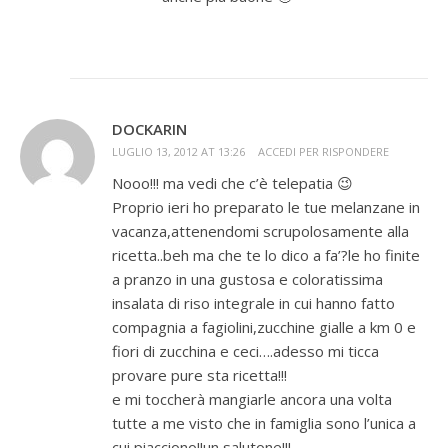
DOCKARIN
LUGLIO 13, 2012 AT 13:26
ACCEDI PER RISPONDERE
Nooo!!! ma vedi che c’è telepatia 😉
Proprio ieri ho preparato le tue melanzane in
vacanza,attenendomi scrupolosamente alla
ricetta..beh ma che te lo dico a fa’?le ho finite
a pranzo in una gustosa e coloratissima
insalata di riso integrale in cui hanno fatto
compagnia a fagiolini,zucchine gialle a km 0 e
fiori di zucchina e ceci….adesso mi ticca
provare pure sta ricetta!!!
e mi toccherà mangiarle ancora una volta
tutte a me visto che in famiglia sono l’unica a
cui piacciono!!un salutone!!!