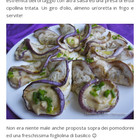
estremità dell’ortaggio con altra salsa ed una presa di erba
cipollina tritata. Un giro d’olio, almeno un’oretta in frigo e
servite!
Non era niente male anche proposta sopra dei pomodorini
ed una freschissima fogliolina di basilico 😉