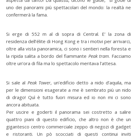
aspetta da tanto! Da quassù, dicono le guide, si gode di
uno dei panorami più spettacolari del mondo: la realtà ne
confermerà la fama.
Si erge di 552 m al di sopra di Central. E’ la zona di
residenza dell’élite di Hong Kong e tra i motivi per arrivarci,
oltre alla vista panoramica, ci sono i sentieri nella foresta e
la ripida salita a bordo del fiammante
Peak tram
. Facciamo
oltre un’ora di fila ma lo spettacolo meritava l’attesa.
Si sale al
Peak Tower
, un’edificio detto a nido d’aquila, ma
per le dimensioni esagerate a me è sembrato più un nido
di drago! Quì è tutto fuori misura ed io non mi ci sono
ancora abituata.
Per uscire e goderti il panorama sei costretto a salire
quattro piani di questo edificio, che altro non è che un
gigantesco centro commerciale zeppo di negozi di gadget
e ristoranti. Un pò scocciati di questi continui inviti