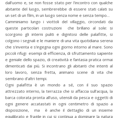
dall’uomo e, se non fosse stato per l’incontro con qualche
abitante del luogo, sembrerebbe di essere stati calati su
un set di un film, in un luogo senza nome e senza tempo…
Camminiamo lungo i viottoli del villaggio, circondati da
queste particolari costruzioni che brillano al sole: si
scorgono gli interni puliti e dignitosi delle palafitte, si
colgono i segnali e le maniere di una vita quotidiana serena
che s’inventa e s’ingegna ogni giorno intorno al mare. Sono
piccoli rifugi esempi di efficienza, di sfruttamento sapiente
e geniale dello spazio, di creatività e fantasia pratica ormai
dimenticati dai più. Si incontrano gli abitanti che intenti al
loro lavoro, senza fretta, animano scene di vita che
sembrano d’altri tempi.
Ogni palafitta è un mondo a sé, con il suo spazio
attrezzato interno, la terrazza che si affaccia sull’acqua, la
barca colorata pronta all’uso, utensili da pesca e oggetti di
ogni genere accatastati in ogni centimetro di spazio a
disposizione, ma è anche il dettaglio di un insieme
equilibrato e fragile in cui si continua a dominare la natura