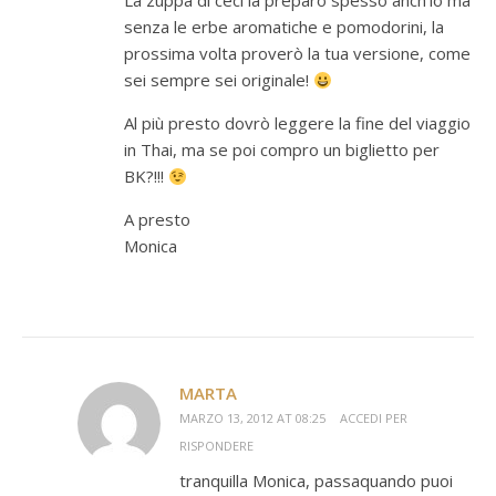
La zuppa di ceci la preparo spesso anch’io ma
senza le erbe aromatiche e pomodorini, la
prossima volta proverò la tua versione, come
sei sempre sei originale!
Al più presto dovrò leggere la fine del viaggio
in Thai, ma se poi compro un biglietto per
BK?!!!
A presto
Monica
MARTA
MARZO 13, 2012 AT 08:25
ACCEDI PER
RISPONDERE
tranquilla Monica, passaquando puoi