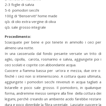
2-3 foglie di salvia
5-6 pomodori secchi
100g di “Benserviti” home made
q.b. di olio extra vergine di oliva
q.b. sale grosso integrale
Procedimento:
Sciacquate per bene e poi tenete in ammollo i ceci per
almeno una notte.
In una casseruola dal fondo pesante versate un trito di
aglio, cipolla, carota, rosmarino e salvia, aggiungete poi i
ceci scolati e coprite con abbondante acqua.
Cuocere a fiamma bassa per un’ora e mezza, due ore o
finchè i ceci non si inteneriscono. A cottura quasi ultimata,
aggiungete i pomodori secchi rinvenuti in acqua tagliati a
listarelle e poco sale grosso. Il pomodoro, in qualunque
forma, andremme messo sempre alla fine della cottura dei
legumi, perchè creando un ambiente acido farebbe restare
dura e poco digeribile la fibra vegetale. Lasciate cuocere la