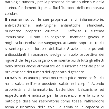
patologia tumorali, per la presenza dell’acido oleico e della
luteina, fondamentali per la fluidificazione della membrana
cellulare.
Il rosmarino
: con le sue proprietà anti -infiammatorie,
anti-batteriche, anti-fungine antisettiche, stimolanti,
diuretiche proprietà curative, rafforza il sistema
immunitario . Il suo uso regolare mantiene giovani e
migliora la circolazione sanguigna, aiutando soprattutto chi
si sente privo di forze e debilitato. Grazie ai suoi potenti
antiossidanti il rosmarino svolge un ruolo protettivo dei
riguardi del fegato, organo che risente più di tutti gli effetti
dello stress anche alimentare ed è un’arma naturale per la
prevenzione dei tumori dell’apparato digerente.
La salvia
: un antico proverbio recita più o meno così: ” chi
ha la salvia nell’orto possiede salute nel corpo”. Avendo
proprietà antinfiammatorie, battericide, balsamiche ed
espettoranti è indicata per la prevenzione e la cura di
patologie delle vie respiratorie come tosse, raffreddore
asma e irritazioni della gola. La salvia ha la capacità di